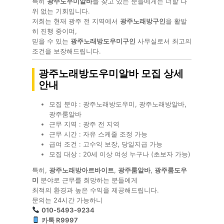
특히
광주도우미알바
를 찾고 있는 분들에게는 더할 나
위 없는 기회입니다.
저희는 현재 광주 전 지역에서
광주노래방구인
을 활발
히 진행 중이며,
믿을 수 있는
광주노래방도우미구인
사무실로서 최고의
조건을 보장해드립니다.
광주노래방도우미알바 모집 상세
안내
모집 분야 : 광주노래방도우미, 광주노래방알바,
광주룸알바
근무 지역 : 광주 전 지역
근무 시간 : 자유 스케줄 조정 가능
급여 조건 : 고수익 보장, 당일지급 가능
모집 대상 : 20세 이상 여성 누구나 (초보자 가능)
특히,
광주노래방아르바이트
,
광주룸알바
,
광주룸도우
미
분야로 근무를 희망하는 분들에게
최적의 환경과 높은 수익을 제공해드립니다.
문의는 24시간 가능하니
010-5493-9234
카톡 R9997