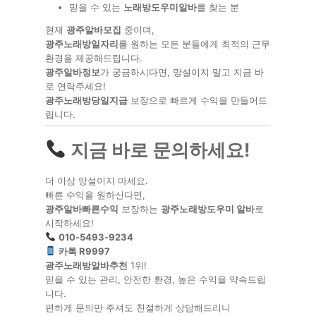
믿을 수 있는
노래방도우미알바
를 찾는 분
현재
광주알바모집
중이며,
광주노래방일자리
를 원하는 모든 분들에게 최적의 근무
환경을 제공해드립니다.
광주알바정보
가 궁금하시다면, 망설이지 말고 지금 바
로 연락주세요!
광주노래방당일지급
보장으로 빠르게 수익을 만들어드
립니다.
지금 바로 문의하세요!
더 이상 망설이지 마세요.
빠른 수익을 원하신다면,
광주알바빠른수익
보장하는
광주노래방도우미 알바
로
시작하세요!
010-5493-9234
카톡 R9997
광주노래방알바추천
1위!
믿을 수 있는 관리, 안전한 환경, 높은 수익을 약속드립
니다.
편하게 문의만 주셔도 친절하게 상담해드리니