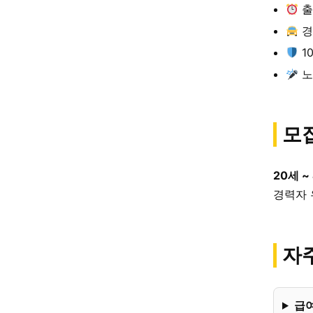
출
경
1
노
모
20세 ~
경력자 
자주
급