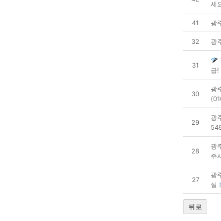
세
41
광
32
광
31
급! 
광
30
(0
광주
29
54
광
28
주
광
27
실
뒤로