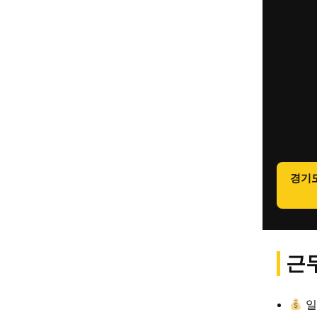
경기
근무
일