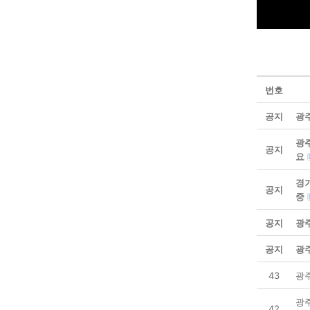
번호
공지
광
광
공지
요
경
공지
중
공지
광
공지
광주
43
광
광
42