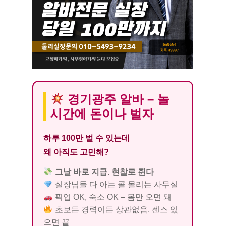
경기광주 알바 – 놀
시간에 돈이나 벌자
하루 100만 벌 수 있는데
왜 아직도 고민해?
그날 바로 지급. 현찰로 쥔다
실장님들 다 아는 콜 몰리는 사무실
픽업 OK, 숙소 OK – 몸만 오면 돼
초보든 경력이든 상관없음. 센스 있
으면 끝