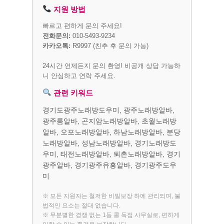
지원 방법
빠르고 편하게 문의 주세요!
전화문의:
010-5493-9234
카카오톡:
R9997
(친추 후 문의 가능)
24시간 언제든지 문의 환영! 비공개 상담 가능하
니 안심하고 연락 주세요.
관련 키워드
경기도광주노래방도우미, 광주노래방알바,
광주룸알바, 곤지암노래방알바, 초월노래방
알바, 오포노래방알바, 하남노래방알바, 분당
노래방알바, 성남노래방알바, 경기노래방도
우미, 태전노래방알바, 퇴촌노래방알바, 경기
광주알바, 경기광주유흥알바, 경기광주도우
미
※ 모든 지원자는 철저한 비밀보장 하에 관리되며, 불
법적인 요소는 절대 없습니다.
※ 무분별한 경쟁 없는 1등 콜 독점 사무실로, 편하게