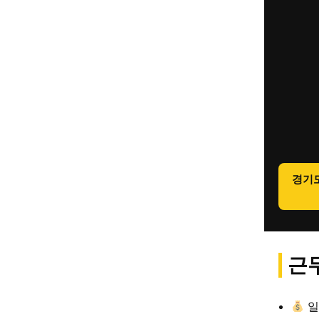
경기
근무
일