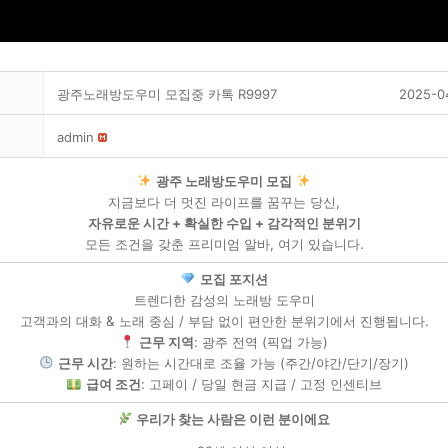
광주노래방도우미 모집중 카톡 R9997
2025-0
admin
광주 노래방도우미 모집
지금보다 더 멋진 라이프를 꿈꾸는 당신,
자유로운 시간 + 확실한 수입 + 감각적인 분위기
모든 조건을 갖춘 프리미엄 알바, 여기 있습니다.
모집 포지션
트렌디한 감성의 노래방 도우미
고객과의 대화 & 노래 중심 / 부담 없이 편안한 분위기에서 진행됩니다.
근무 지역
: 광주 전역 (픽업 가능)
근무 시간
: 원하는 시간대로 조율 가능 (주간/야간/단기/장기)
급여 조건
: 고페이 / 당일 현금 지급 / 고정 인센티브
우리가 찾는 사람은 이런 분이에요