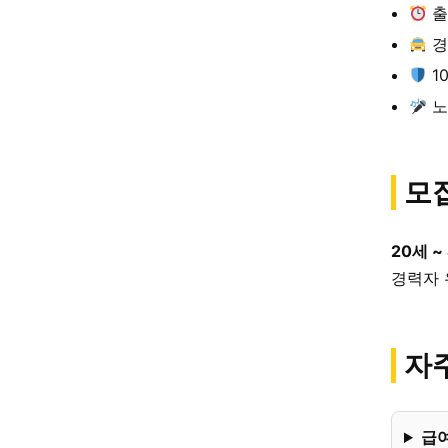
출
경
1
노
모
20세 ~
경력자 
자주
급