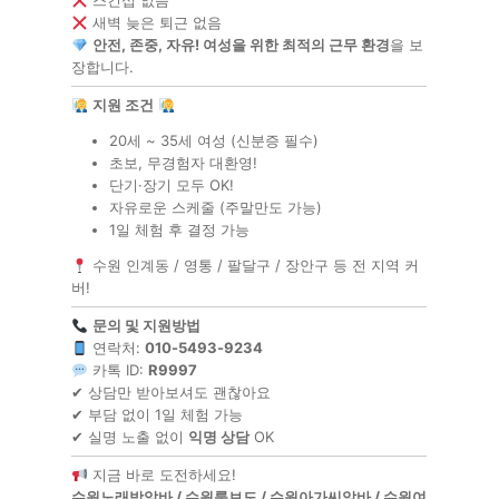
스킨십 없음
새벽 늦은 퇴근 없음
안전, 존중, 자유! 여성을 위한 최적의 근무 환경
을 보
장합니다.
지원 조건
20세 ~ 35세 여성 (신분증 필수)
초보, 무경험자 대환영!
단기·장기 모두 OK!
자유로운 스케줄 (주말만도 가능)
1일 체험 후 결정 가능
수원 인계동 / 영통 / 팔달구 / 장안구 등 전 지역 커
버!
문의 및 지원방법
연락처:
010-5493-9234
카톡 ID:
R9997
✔ 상담만 받아보셔도 괜찮아요
✔ 부담 없이 1일 체험 가능
✔ 실명 노출 없이
익명 상담
OK
지금 바로 도전하세요!
수원노래방알바 / 수원룸보도 / 수원아가씨알바 / 수원여