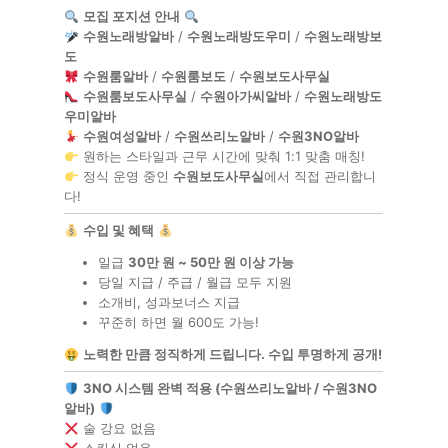
모집 포지션 안내
수원노래방알바
/
수원노래방도우미
/
수원노래방보
도
수원룸알바
/
수원룸보도
/
수원보도사무실
수원룸보도사무실
/
수원아가씨알바
/
수원노래방도
우미알바
수원여성알바
/
수원쓰리노알바
/
수원3NO알바
원하는 스타일과 근무 시간에 맞춰 1:1 맞춤 매칭!
정식 운영 중인
수원보도사무실
에서 직접 관리합니
다!
수입 및 혜택
일급
30만 원 ~ 50만 원 이상 가능
당일 지급 / 주급 / 월급 모두 지원
소개비, 성과보너스 지급
꾸준히 하면 월 600도 가능!
노력한 만큼 정직하게 드립니다. 수입 투명하게 공개!
3NO 시스템 완벽 적용 (수원쓰리노알바 / 수원3NO
알바)
술 강요 없음