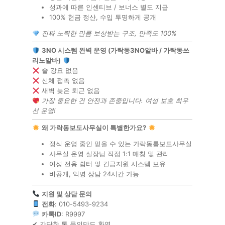
성과에 따른 인센티브 / 보너스 별도 지급
100% 현금 정산, 수입 투명하게 공개
진짜 노력한 만큼 보상받는 구조, 만족도 100%
3NO 시스템 완벽 운영 (가락동3NO알바 / 가락동쓰
리노알바)
술 강요 없음
신체 접촉 없음
새벽 늦은 퇴근 없음
가장 중요한 건 안전과 존중입니다. 여성 보호 최우
선 운영!
왜 가락동보도사무실이 특별한가요?
정식 운영 중인 믿을 수 있는 가락동룸보도사무실
사무실 운영 실장님 직접 1:1 매칭 및 관리
여성 전용 쉼터 및 긴급지원 시스템 보유
비공개, 익명 상담 24시간 가능
지원 및 상담 문의
전화
: 010-5493-9234
카톡ID
: R9997
✔ 간단한 톡 문의만도 환영