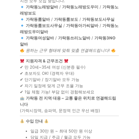
지션 모두 모집 중입니다.
가락동노래방알바
/
가락동노래방도우미
/
가락동노
래방보도
가락동룸알바
/
가락동룸보도
/
가락동보도사무실
가락동룸보도사무실
/
가락동아가씨알바
/
가락동노
래방도우미알바
가락동여성알바
/
가락동쓰리노알바
/
가락동3NO
알바
원하는 근무 형태에 맞춰 맞춤 연결해드립니다!
지원자격 & 근무조건
✔ 만 20세~35세 여성 (신분증 필수)
✔ 초보자도 OK! (경력자 우대)
✔ 단기알바 / 장기알바 모두 가능
✔ 자기 일정에 맞게 근무 조율 가능
✔ 1일 체험 가능! 부담 없이 경험해보세요
가락동 전 지역 대응 – 교통 좋은 위치로 연결해드립
니다
(가락시장역, 송파역, 문정역 인근 우선 배정)
수입 안내
일급 30만 원 ~ 최대 50만 원 이상
당일 지급 / 주급 / 월급 모두 가능