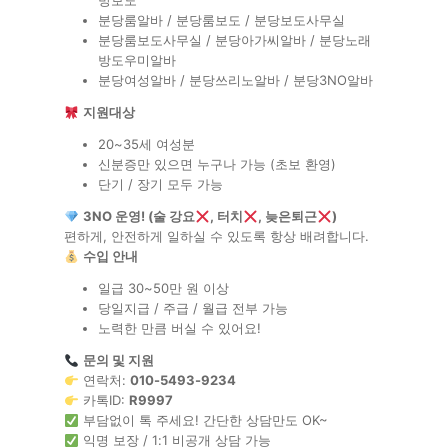
방보도
분당룸알바 / 분당룸보도 / 분당보도사무실
분당룸보도사무실 / 분당아가씨알바 / 분당노래
방도우미알바
분당여성알바 / 분당쓰리노알바 / 분당3NO알바
지원대상
20~35세 여성분
신분증만 있으면 누구나 가능 (초보 환영)
단기 / 장기 모두 가능
3NO 운영! (술 강요
, 터치
, 늦은퇴근
)
편하게, 안전하게 일하실 수 있도록 항상 배려합니다.
수입 안내
일급 30~50만 원 이상
당일지급 / 주급 / 월급 전부 가능
노력한 만큼 버실 수 있어요!
문의 및 지원
연락처:
010-5493-9234
카톡ID:
R9997
부담없이 톡 주세요! 간단한 상담만도 OK~
익명 보장 / 1:1 비공개 상담 가능