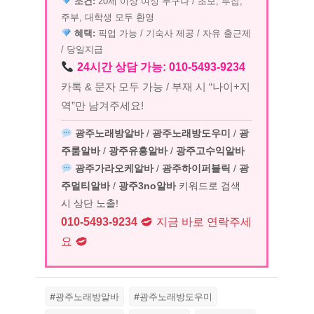
조건:
20세 이상 여성 누구나 / 초보, 투잡,
주부, 대학생 모두 환영
혜택:
픽업 가능 / 기숙사 제공 / 자유 출근제
/ 당일지급
24시간 상담 가능: 010-5493-9234
카톡 & 문자 모두 가능 / 부재 시 “나이+지
역”만 남겨주세요!
광주노래방알바
/
광주노래방도우미
/
광
주룸알바
/
광주유흥알바
/
광주고수익알바
광주가라오케알바
/
광주하이퍼블릭
/
광
주멀티알바
/
광주3no알바
키워드로 검색
시 상단 노출!
010-5493-9234
지금 바로 연락주세
요
#광주노래방알바
#광주노래방도우미