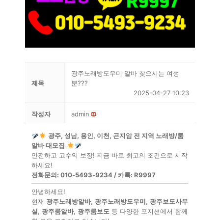
광주노래방도우미 알바 찾으시는 여성
제목
분???
2025-04-27 10:23
작성자
admin
광주, 성남, 용인, 이천, 곤지암 전 지역 노래방/룸
알바 대모집
안전하고 고수익 보장! 지금 바로 최고의 조건으로 시작
하세요!
전화문의: 010-5493-9234 / 카톡: R9997
안녕하세요!
현재
광주노래방알바
,
광주노래방도우미
,
광주보도사무
실
,
광주룸알바
,
광주룸보도
등 다양한 포지션에서 함께