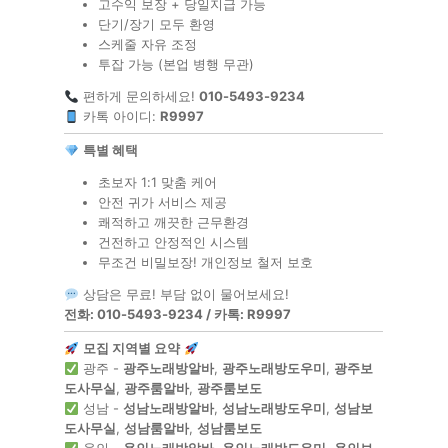
고수익 보장 + 당일지급 가능
단기/장기 모두 환영
스케줄 자유 조정
투잡 가능 (본업 병행 무관)
편하게 문의하세요!
010-5493-9234
카톡 아이디:
R9997
특별 혜택
초보자 1:1 맞춤 케어
안전 귀가 서비스 제공
쾌적하고 깨끗한 근무환경
건전하고 안정적인 시스템
무조건 비밀보장! 개인정보 철저 보호
상담은 무료! 부담 없이 물어보세요!
전화: 010-5493-9234 / 카톡: R9997
모집 지역별 요약
광주 -
광주노래방알바
,
광주노래방도우미
,
광주보
도사무실
,
광주룸알바
,
광주룸보도
성남 -
성남노래방알바
,
성남노래방도우미
,
성남보
도사무실
,
성남룸알바
,
성남룸보도