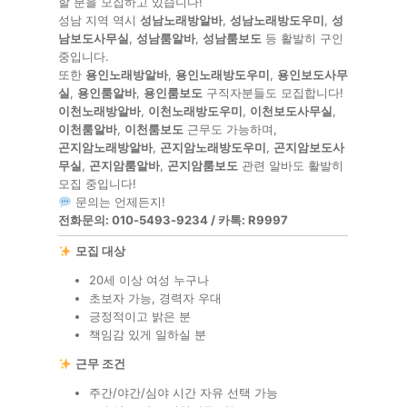
할 분을 모집하고 있습니다!
성남 지역 역시
성남노래방알바
,
성남노래방도우미
,
성
남보도사무실
,
성남룸알바
,
성남룸보도
등 활발히 구인
중입니다.
또한
용인노래방알바
,
용인노래방도우미
,
용인보도사무
실
,
용인룸알바
,
용인룸보도
구직자분들도 모집합니다!
이천노래방알바
,
이천노래방도우미
,
이천보도사무실
,
이천룸알바
,
이천룸보도
근무도 가능하며,
곤지암노래방알바
,
곤지암노래방도우미
,
곤지암보도사
무실
,
곤지암룸알바
,
곤지암룸보도
관련 알바도 활발히
모집 중입니다!
문의는 언제든지!
전화문의: 010-5493-9234 / 카톡: R9997
모집 대상
20세 이상 여성 누구나
초보자 가능, 경력자 우대
긍정적이고 밝은 분
책임감 있게 일하실 분
근무 조건
주간/야간/심야 시간 자유 선택 가능