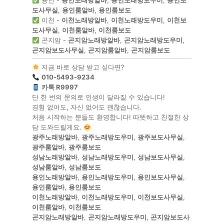
용인 -
용인노래방알바
,
용인노래방도우미
,
용인보
도사무실
,
용인룸알바
,
용인룸보도
이천 -
이천노래방알바
,
이천노래방도우미
,
이천보
도사무실
,
이천룸알바
,
이천룸보도
곤지암 -
곤지암노래방알바
,
곤지암노래방도우미
,
곤지암보도사무실
,
곤지암룸알바
,
곤지암룸보도
지금 바로 상담 받고 싶다면?
010-5493-9234
카톡 R9997
단 한 번의 문의로 인생이 달라질 수 있습니다!
경험 없어도, 자신 없어도 괜찮습니다.
처음 시작하는 분들도 환영합니다! 따뜻하고 친절한 상
담 도와드릴게요.
광주노래방알바
,
광주노래방도우미
,
광주보도사무실
,
광주룸알바
,
광주룸보도
성남노래방알바
,
성남노래방도우미
,
성남보도사무실
,
성남룸알바
,
성남룸보도
용인노래방알바
,
용인노래방도우미
,
용인보도사무실
,
용인룸알바
,
용인룸보도
이천노래방알바
,
이천노래방도우미
,
이천보도사무실
,
이천룸알바
,
이천룸보도
곤지암노래방알바
,
곤지암노래방도우미
,
곤지암보도사