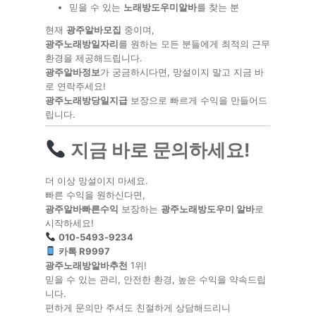
믿을 수 있는
노래방도우미알바
를 찾는 분
현재
광주알바모집
중이며,
광주노래방일자리
를 원하는 모든 분들에게 최적의 근무
환경을 제공해드립니다.
광주알바정보
가 궁금하시다면, 망설이지 말고 지금 바
로 연락주세요!
광주노래방당일지급
보장으로 빠르게 수익을 만들어드
립니다.
지금 바로 문의하세요!
더 이상 망설이지 마세요.
빠른 수익을 원하신다면,
광주알바빠른수익
보장하는
광주노래방도우미 알바
로
시작하세요!
010-5493-9234
카톡 R9997
광주노래방알바추천
1위!
믿을 수 있는 관리, 안전한 환경, 높은 수익을 약속드립
니다.
편하게 문의만 주셔도 친절하게 상담해드리니