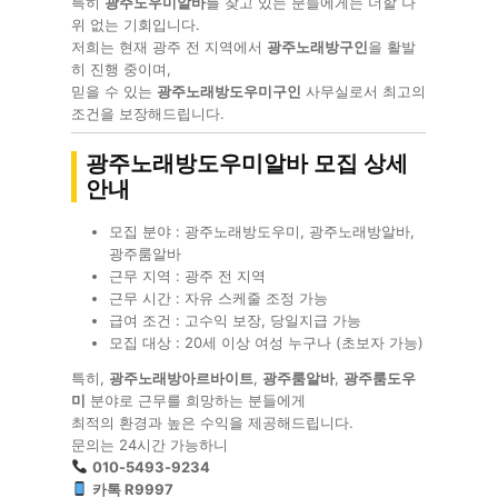
특히
광주도우미알바
를 찾고 있는 분들에게는 더할 나
위 없는 기회입니다.
저희는 현재 광주 전 지역에서
광주노래방구인
을 활발
히 진행 중이며,
믿을 수 있는
광주노래방도우미구인
사무실로서 최고의
조건을 보장해드립니다.
광주노래방도우미알바 모집 상세
안내
모집 분야 : 광주노래방도우미, 광주노래방알바,
광주룸알바
근무 지역 : 광주 전 지역
근무 시간 : 자유 스케줄 조정 가능
급여 조건 : 고수익 보장, 당일지급 가능
모집 대상 : 20세 이상 여성 누구나 (초보자 가능)
특히,
광주노래방아르바이트
,
광주룸알바
,
광주룸도우
미
분야로 근무를 희망하는 분들에게
최적의 환경과 높은 수익을 제공해드립니다.
문의는 24시간 가능하니
010-5493-9234
카톡 R9997