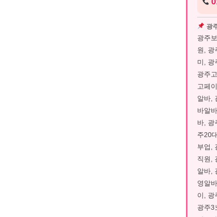
0
광주
광주보
원, 
미, 
광주고
고페이
알바,
바알바
바, 
주20
부업,
직원,
알바,
영알바
이, 
광주3