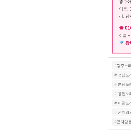
광주아
이트,
리, 
☎ 01
이름 
광주
#광주노
# 성남
# 분당
# 용인
# 이천
# 곤지
#곤지암