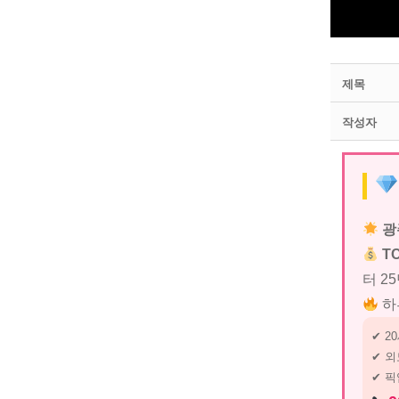
제목
작성자
광
T
터 2
하
✔ 2
✔ 외
✔ 픽