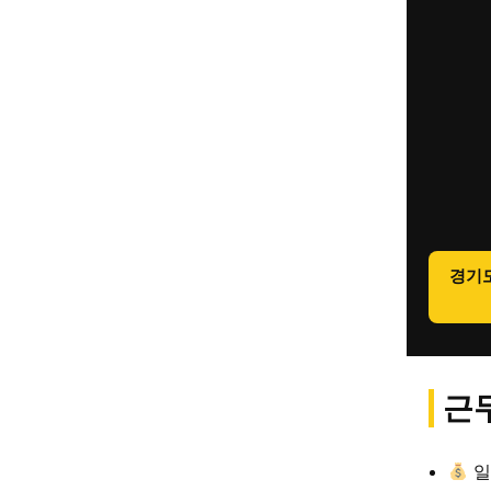
경기
근무
일