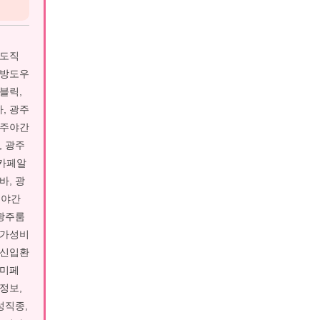
보도직
래방도우
블릭,
, 광주
광주야간
, 광주
룸카페알
바, 광
주야간
 광주룸
주가성비
주신입환
우미페
정보,
성직종,