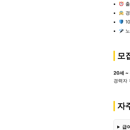
출
경
1
노
모
20세 ~
경력자 
자주
급