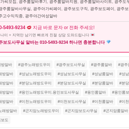
가씨모집, 광주룸알바후기, 광주룸알바지원, 광주룸알바사이트, 광주도
 광주룸알바사무실, 광주아가씨페이, 광주보도구직, 광주보도페이, 광주
광주고수익직종, 광주야간여성알바
0-5493-9234
지금 바로 문자 or 전화 주세요!
+ 나이 + 지역만 남기면 빠르게 친절 상담 도와드립니다
보도사무실 알바는 010-5493-9234 하나면 충분합니다
래방알바
#광주노래방도우미
#광주보도사무실
#광주룸알바
#광주
노래방알바
#성남노래방도우미
#성남보도사무실
#성남룸알바
#성
노래방알바
#분당노래방도우미
#분당보도사무실
#분당룸알바
#분
노래방알바
#용인노래방도우미.용인보도사무실
#용인룸알바
#용인룸
노래방알바
#이천노래방도우미
#이천보도사무실
#이천룸알바
#이
암노래방알바
#곤지암노래방도우미
#곤지암보도사무실
#곤지암룸알바
룸보도