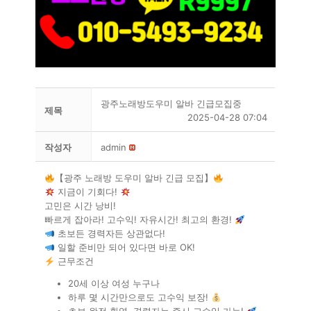
광주노래방도우미 알바 긴급모집중
제목
2025-04-28 07:04
작성자
admin
【광주 노래방 도우미 알바 긴급 모집】
지금이 기회다!
고민은 시간 낭비!
빠르게 잡아라! 고수익! 자유시간! 최고의 환경!
초보든 경력자든 상관없다!
일할 준비만 되어 있다면 바로 OK!
근무조건
20세 이상 여성 누구나
하루 몇 시간만으로도 고수익 보장!