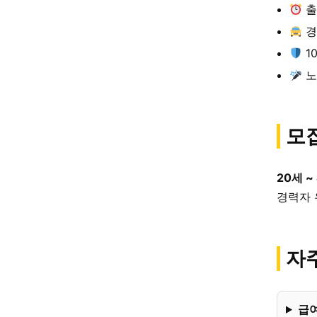
출
경
1
노
모
20세 ~
경력자 
자주
급