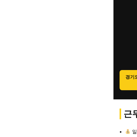
경기
근무
일