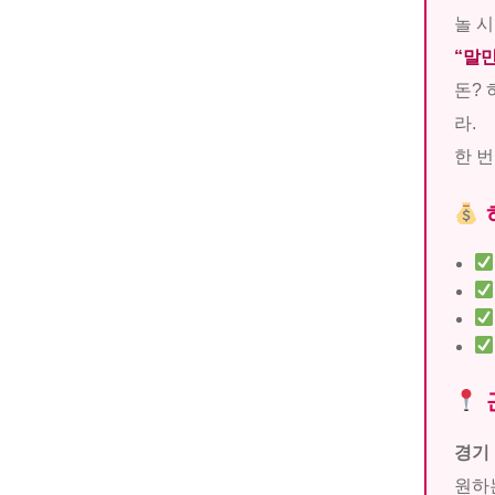
놀 시
“말만
돈? 
라.
한 번
경기
원하는