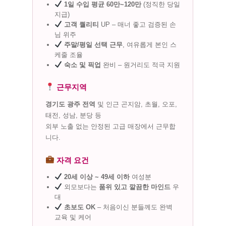
1일 수입 평균 60만~120만
(정직한 당일
지급)
고객 퀄리티
UP – 매너 좋고 검증된 손
님 위주
주말/평일 선택 근무
, 여유롭게 본인 스
케줄 조율
숙소 및 픽업
완비 – 원거리도 적극 지원
근무지역
경기도 광주 전역
및 인근 곤지암, 초월, 오포,
태전, 성남, 분당 등
외부 노출 없는 안정된 고급 매장에서 근무합
니다.
자격 요건
20세 이상 ~ 49세 이하
여성분
외모보다는
품위 있고 깔끔한 마인드
우
대
초보도 OK
– 처음이신 분들께도 완벽
교육 및 케어