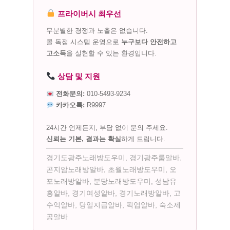
프라이버시 최우선
무분별한 경쟁과 노출은 없습니다.
콜 독점 시스템 운영으로
누구보다 안전하고
고소득
을 실현할 수 있는 환경입니다.
상담 및 지원
전화문의:
010-5493-9234
카카오톡:
R9997
24시간 언제든지, 부담 없이 문의 주세요.
신뢰는 기본, 결과는 확실
하게 드립니다.
경기도광주노래방도우미, 경기광주룸알바,
곤지암노래방알바, 초월노래방도우미, 오
포노래방알바, 분당노래방도우미, 성남유
흥알바, 경기여성알바, 경기노래방알바, 고
수익알바, 당일지급알바, 픽업알바, 숙소제
공알바