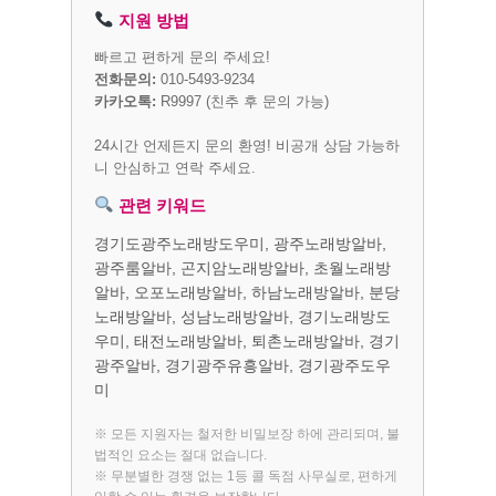
지원 방법
빠르고 편하게 문의 주세요!
전화문의:
010-5493-9234
카카오톡:
R9997
(친추 후 문의 가능)
24시간 언제든지 문의 환영! 비공개 상담 가능하
니 안심하고 연락 주세요.
관련 키워드
경기도광주노래방도우미, 광주노래방알바,
광주룸알바, 곤지암노래방알바, 초월노래방
알바, 오포노래방알바, 하남노래방알바, 분당
노래방알바, 성남노래방알바, 경기노래방도
우미, 태전노래방알바, 퇴촌노래방알바, 경기
광주알바, 경기광주유흥알바, 경기광주도우
미
※ 모든 지원자는 철저한 비밀보장 하에 관리되며, 불
법적인 요소는 절대 없습니다.
※ 무분별한 경쟁 없는 1등 콜 독점 사무실로, 편하게