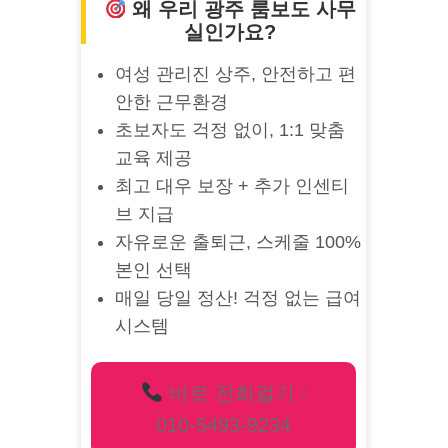
왜 우리 광주 룸보도 사무
실인가요?
여성 관리진 상주, 안전하고 편
안한 근무환경
초보자도 걱정 없이, 1:1 맞춤
교육 제공
최고 대우 보장 + 추가 인센티
브 지급
자유로운 출퇴근, 스케줄 100%
본인 선택
매일 당일 정산! 걱정 없는 급여
시스템
바로 전화걸기 :
010-5493-9234