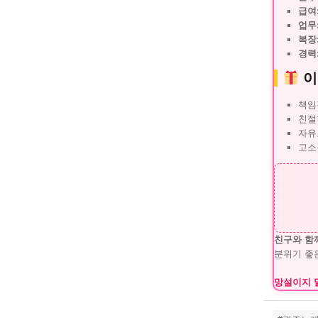
급여
업무
복장
경력
이
책임
친절
자유
고소
친구와 함
분위기 좋
망설이지 