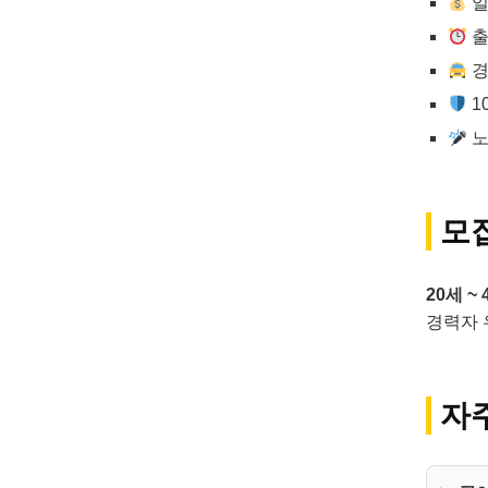
일
출
경
1
노
모
20세 ~
경력자 우
자주