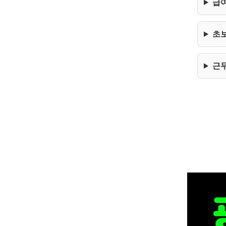
급
초
근무