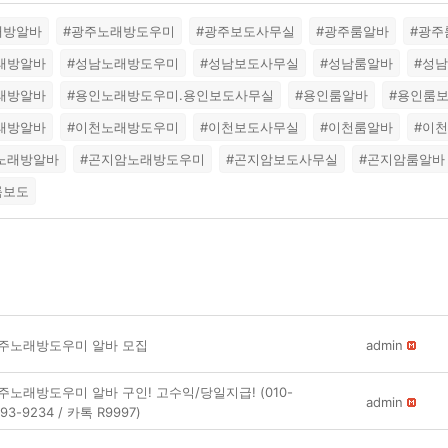
래방알바
#광주노래방도우미
#광주보도사무실
#광주룸알바
#광주
노래방알바
#성남노래방도우미
#성남보도사무실
#성남룸알바
#성
노래방알바
#용인노래방도우미.용인보도사무실
#용인룸알바
#용인룸
노래방알바
#이천노래방도우미
#이천보도사무실
#이천룸알바
#이
암노래방알바
#곤지암노래방도우미
#곤지암보도사무실
#곤지암룸알바
룸보도
주노래방도우미 알바 모집
admin
주노래방도우미 알바 구인! 고수익/당일지급! (010-
admin
93-9234 / 카톡 R9997)