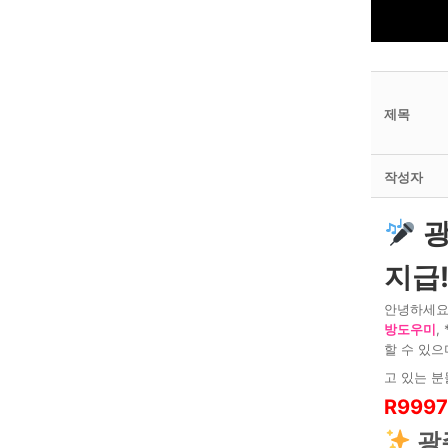
제목
작성자
광
지급!
안녕하세요
방도우미
, 
할 수 있으
고 있는 분
R9997
광