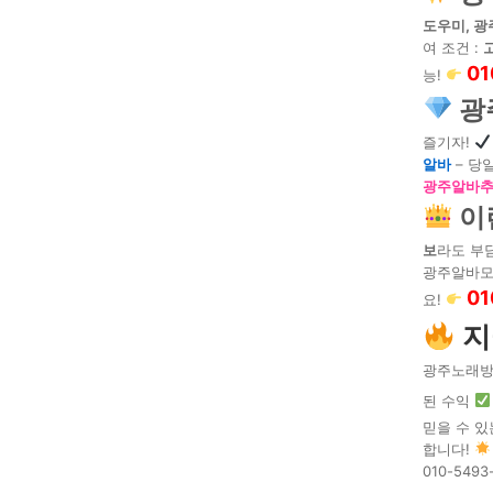
도우미, 
여 조건 :
01
능!
광
즐기자!
알바
– 당
광주알바추
이
보
라도 부
광주알바모
01
요!
지
광주노래방
된 수익
믿을 수 있
합니다!
010-5493