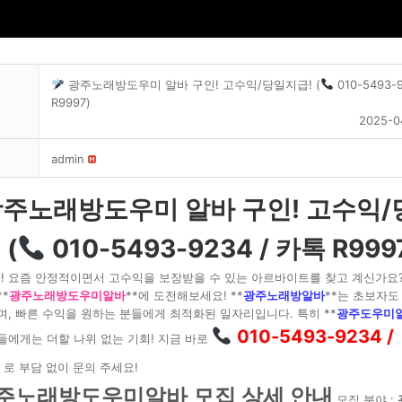
광주노래방도우미 알바 구인! 고수익/당일지급! (
010-5493-
R9997)
2025-0
admin
주노래방도우미 알바 구인! 고수익/
 (
010-5493-9234 / 카톡 R999
! 요즘 안정적이면서 고수익을 보장받을 수 있는 아르바이트를 찾고 계신가요
**
광주노래방도우미알바
**에 도전해보세요! **
광주노래방알바
**는 초보자도
며, 빠른 수익을 원하는 분들에게 최적화된 일자리입니다. 특히 **
광주도우미
010-5493-9234 /
들에게는 더할 나위 없는 기회! 지금 바로
로 부담 없이 문의 주세요!
주노래방도우미알바 모집 상세 안내
모집 분야 :