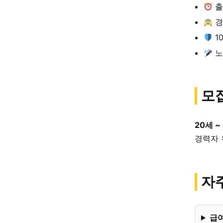
출
경
1
노
모
20세 ~
경력자 
자주
급