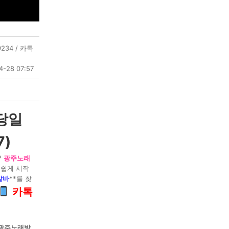
9234 / 카톡
4-28 07:57
당일
7)
?
광주노래
 쉽게 시작
알바
**를 찾
카톡
광주노래방