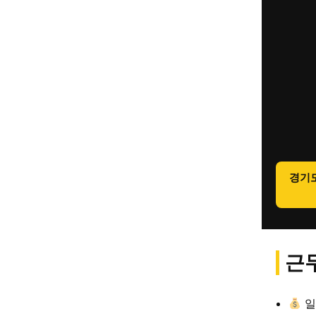
경기
근무
일