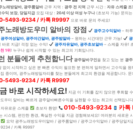
광주노래방알바, 광주룸알바
근무 지역 :
광주 전 지역
근무 시간 :
자유 스케줄 조
고수익 보장, 당일지급
모집 대상 :
20세 이상 여성 누구나
(초보자 가능) 문의는
0-5493-9234 / 카톡 R9997
으로 바로 문의 주세요!
주노래방도우미 알바의 장점
광주고수익알바
– 하루
광주여성알바, 광주야간알바, 광주밤알바
– 원하는 시간대만 근무 가능!
광
일 바로 지급! 걱정 없는 수익!
광주자유알바, 광주초보알바
– 스케줄 자유! 
천 1위
! 누구나 쉽게 시작할 수 있는 최고의 기회입니다.
런 분들에게 추천합니다
광주알바구인
을 찾고 있는 분
광주
담 없이 시작하고 싶은 분 빠른 수익이 필요한 분 편하게 일하면서 고수익을 원
집 중이며, 광주노래방일자리를 찾는 분들에게 최고의 환경을 제공합니다. 문
0-5493-9234 / 카톡 R9997
금 바로 시작하세요!
지금 이 기회를 잡지 않으면 후회할 수
도우미 알바는 빠르게 광주알바빠른수익을 실현할 수 있는 최고의 선택입니다
010-5493-9234
카톡 
자유로운 스케줄
초보자 환영!
는 시스템, 편안한 환경, 확실한 수익을 지금 경험해보세요! 여러분의 새로운 
요약 광주노래방도우미알바 / 광주룸알바 / 광주고수익알바 / 광주당일지급
-9234 / 카톡 R9997