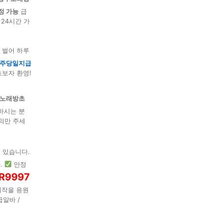
정 가능
급
 24시간 가
 벌어 하루
주당일지급
초보자 환영!
노래방초
하시는 분
의만 주세
 있습니다.
.
안정
R9997
시작을 응원
알바 /