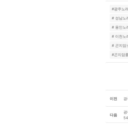
#광주노
# 성남
# 용인
# 이천
# 곤지
#곤지암
이전
광
광
다음
54