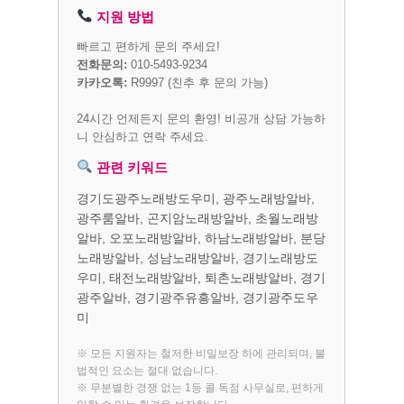
지원 방법
빠르고 편하게 문의 주세요!
전화문의:
010-5493-9234
카카오톡:
R9997
(친추 후 문의 가능)
24시간 언제든지 문의 환영! 비공개 상담 가능하
니 안심하고 연락 주세요.
관련 키워드
경기도광주노래방도우미, 광주노래방알바,
광주룸알바, 곤지암노래방알바, 초월노래방
알바, 오포노래방알바, 하남노래방알바, 분당
노래방알바, 성남노래방알바, 경기노래방도
우미, 태전노래방알바, 퇴촌노래방알바, 경기
광주알바, 경기광주유흥알바, 경기광주도우
미
※ 모든 지원자는 철저한 비밀보장 하에 관리되며, 불
법적인 요소는 절대 없습니다.
※ 무분별한 경쟁 없는 1등 콜 독점 사무실로, 편하게