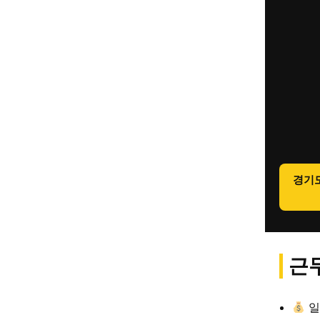
경기
근무
일