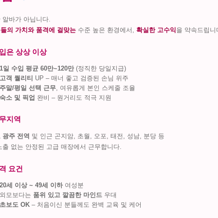
 알바가 아닙니다.
들의 가치와 품격에 걸맞는
수준 높은 환경에서,
확실한 고수익
을 약속드립니
입은 상상 이상
1일 수입 평균 60만~120만
(정직한 당일지급)
고객 퀄리티
UP – 매너 좋고 검증된 손님 위주
주말/평일 선택 근무
, 여유롭게 본인 스케줄 조율
숙소 및 픽업
완비 – 원거리도 적극 지원
무지역
 광주 전역
및 인근 곤지암, 초월, 오포, 태전, 성남, 분당 등
노출 없는 안정된 고급 매장에서 근무합니다.
격 요건
20세 이상 ~ 49세 이하
여성분
외모보다는
품위 있고 깔끔한 마인드
우대
초보도 OK
– 처음이신 분들께도 완벽 교육 및 케어