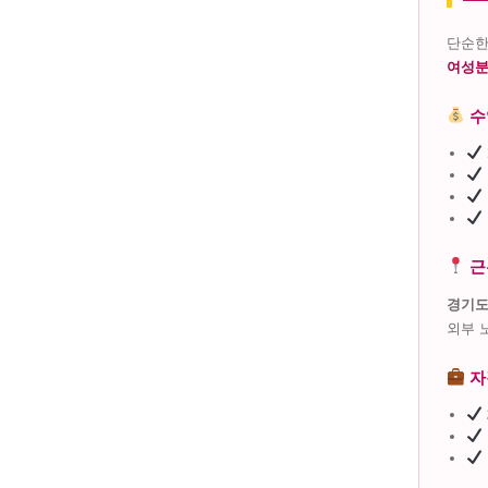
단순한
여성분
수
근
경기도
외부 
자