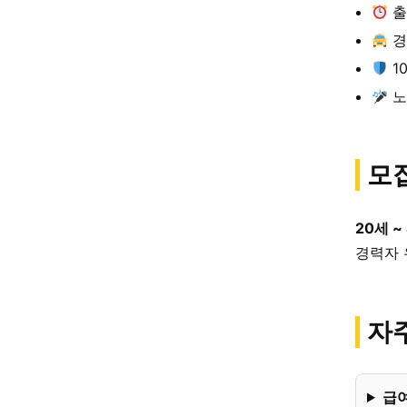
출
경
1
노
모
20세 ~
경력자 
자주
급