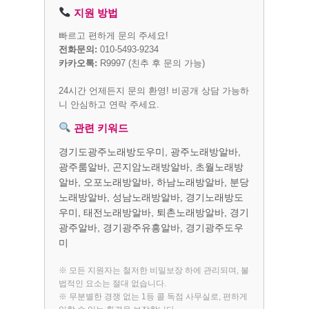
지원 방법
빠르고 편하게 문의 주세요!
전화문의:
010-5493-9234
카카오톡:
R9997
(친추 후 문의 가능)
24시간 언제든지 문의 환영! 비공개 상담 가능하
니 안심하고 연락 주세요.
관련 키워드
경기도광주노래방도우미, 광주노래방알바,
광주룸알바, 곤지암노래방알바, 초월노래방
알바, 오포노래방알바, 하남노래방알바, 분당
노래방알바, 성남노래방알바, 경기노래방도
우미, 태전노래방알바, 퇴촌노래방알바, 경기
광주알바, 경기광주유흥알바, 경기광주도우
미
※ 모든 지원자는 철저한 비밀보장 하에 관리되며, 불
법적인 요소는 절대 없습니다.
※ 무분별한 경쟁 없는 1등 콜 독점 사무실로, 편하게