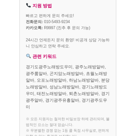
지원 방법
빠르고 편하게 문의 주세요!
전화문의:
010-5493-9234
카카오톡:
R9997
(친추 후 문의 가능)
24시간 언제든지 문의 환영! 비공개 상담 가능하
니 안심하고 연락 주세요.
관련 키워드
경기도광주노래방도우미, 광주노래방알바,
광주룸알바, 곤지암노래방알바, 초월노래방
알바, 오포노래방알바, 하남노래방알바, 분당
노래방알바, 성남노래방알바, 경기노래방도
우미, 태전노래방알바, 퇴촌노래방알바, 경기
광주알바, 경기광주유흥알바, 경기광주도우
미
※ 모든 지원자는 철저한 비밀보장 하에 관리되며, 불
법적인 요소는 절대 없습니다.
※ 무분별한 경쟁 없는 1등 콜 독점 사무실로, 편하게