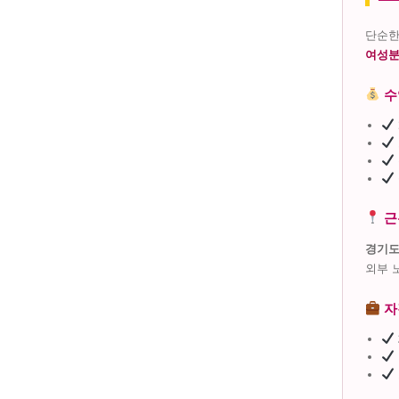
단순한
여성분
수
근
경기도
외부 
자