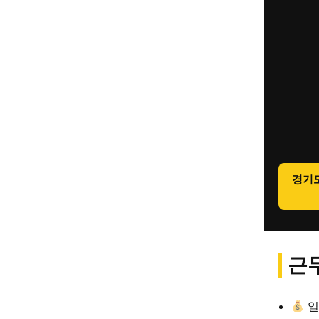
경기
근무
일