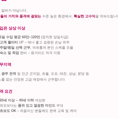
 알바가 아닙니다.
들의 가치와 품격에 걸맞는
수준 높은 환경에서,
확실한 고수익
을 약속드립니
입은 상상 이상
1일 수입 평균 60만~120만
(정직한 당일지급)
고객 퀄리티
UP – 매너 좋고 검증된 손님 위주
주말/평일 선택 근무
, 여유롭게 본인 스케줄 조율
숙소 및 픽업
완비 – 원거리도 적극 지원
무지역
 광주 전역
및 인근 곤지암, 초월, 오포, 태전, 성남, 분당 등
노출 없는 안정된 고급 매장에서 근무합니다.
격 요건
20세 이상 ~ 49세 이하
여성분
외모보다는
품위 있고 깔끔한 마인드
우대
초보도 OK
– 처음이신 분들께도 완벽 교육 및 케어