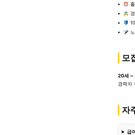
출
경
1
노
모
20세 ~
경력자 
자주
급