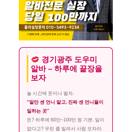
경기광주 도우미
알바 – 하루에 끝장을
보자
놀 시간에 돈이나 벌자.
“말만 센 언니 말고, 진짜 센 언니들이
일하는 곳”
돈? 하루에 60만~100만 원 기본. 일이
없다고? 우린 콜 밀려서 사람 모자라.