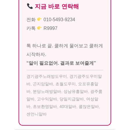
지금 바로 연락해
전화
010-5493-9234
카톡
R9997
톡 하나로 끝. 쿨하게 물어보고 쿨하게
시작하자.
“말이 필요없어. 결과로 보여줄게”
경기광주노래방도우미, 경기광주도우미알
바, 곤지암알바, 초월도우미, 오포유흥알
바, 분당노래방알바, 성남유흥알바, 광주룸
알바, 고수익알바, 당일지급알바, 여성알
바, 초보환영알바, 40대알바, 콜많은알바,
센언니알바