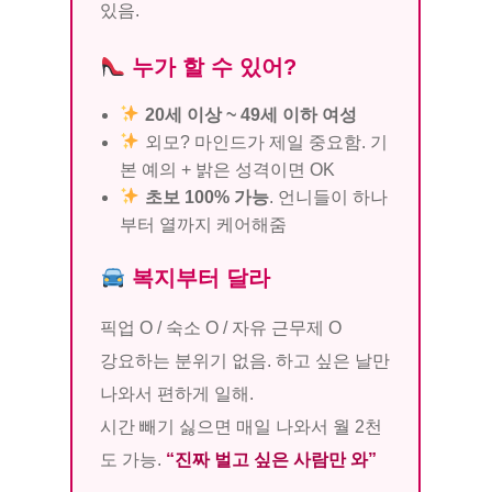
있음.
누가 할 수 있어?
20세 이상 ~ 49세 이하 여성
외모? 마인드가 제일 중요함. 기
본 예의 + 밝은 성격이면 OK
초보 100% 가능
. 언니들이 하나
부터 열까지 케어해줌
복지부터 달라
픽업 O / 숙소 O / 자유 근무제 O
강요하는 분위기 없음. 하고 싶은 날만
나와서 편하게 일해.
시간 빼기 싫으면 매일 나와서 월 2천
도 가능.
“진짜 벌고 싶은 사람만 와”