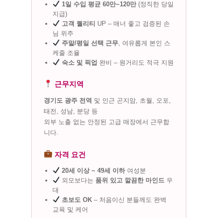
1일 수입 평균 60만~120만
(정직한 당일
지급)
고객 퀄리티
UP – 매너 좋고 검증된 손
님 위주
주말/평일 선택 근무
, 여유롭게 본인 스
케줄 조율
숙소 및 픽업
완비 – 원거리도 적극 지원
근무지역
경기도 광주 전역
및 인근 곤지암, 초월, 오포,
태전, 성남, 분당 등
외부 노출 없는 안정된 고급 매장에서 근무합
니다.
자격 요건
20세 이상 ~ 49세 이하
여성분
외모보다는
품위 있고 깔끔한 마인드
우
대
초보도 OK
– 처음이신 분들께도 완벽
교육 및 케어