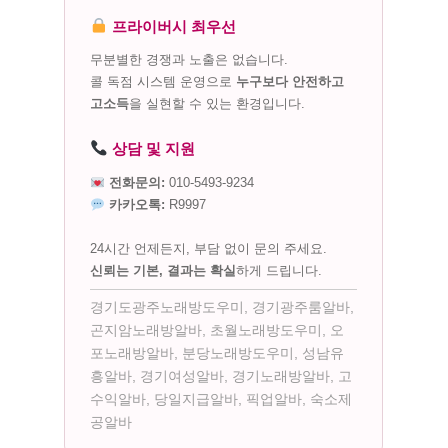
프라이버시 최우선
무분별한 경쟁과 노출은 없습니다.
콜 독점 시스템 운영으로
누구보다 안전하고
고소득
을 실현할 수 있는 환경입니다.
상담 및 지원
전화문의:
010-5493-9234
카카오톡:
R9997
24시간 언제든지, 부담 없이 문의 주세요.
신뢰는 기본, 결과는 확실
하게 드립니다.
경기도광주노래방도우미, 경기광주룸알바,
곤지암노래방알바, 초월노래방도우미, 오
포노래방알바, 분당노래방도우미, 성남유
흥알바, 경기여성알바, 경기노래방알바, 고
수익알바, 당일지급알바, 픽업알바, 숙소제
공알바