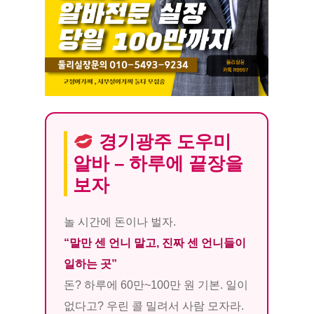
경기광주 도우미
알바 – 하루에 끝장을
보자
놀 시간에 돈이나 벌자.
“말만 센 언니 말고, 진짜 센 언니들이
일하는 곳”
돈? 하루에 60만~100만 원 기본. 일이
없다고? 우린 콜 밀려서 사람 모자라.