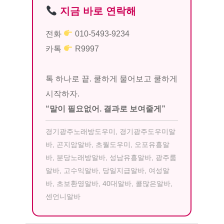
지금 바로 연락해
전화
010-5493-9234
카톡
R9997
톡 하나로 끝. 쿨하게 물어보고 쿨하게
시작하자.
“말이 필요없어. 결과로 보여줄게”
경기광주노래방도우미, 경기광주도우미알
바, 곤지암알바, 초월도우미, 오포유흥알
바, 분당노래방알바, 성남유흥알바, 광주룸
알바, 고수익알바, 당일지급알바, 여성알
바, 초보환영알바, 40대알바, 콜많은알바,
센언니알바