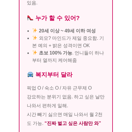
있음.
누가 할 수 있어?
20세 이상 ~ 49세 이하 여성
외모? 마인드가 제일 중요함. 기
본 예의 + 밝은 성격이면 OK
초보 100% 가능
. 언니들이 하나
부터 열까지 케어해줌
복지부터 달라
픽업 O / 숙소 O / 자유 근무제 O
강요하는 분위기 없음. 하고 싶은 날만
나와서 편하게 일해.
시간 빼기 싫으면 매일 나와서 월 2천
도 가능.
“진짜 벌고 싶은 사람만 와”