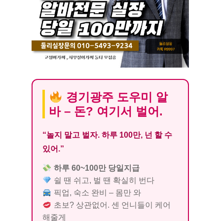
경기광주 도우미 알
바 – 돈? 여기서 벌어.
“놀지 말고 벌자. 하루 100만, 넌 할 수
있어.”
하루 60~100만 당일지급
쉴 땐 쉬고, 벌 땐 확실히 번다
픽업, 숙소 완비 – 몸만 와
초보? 상관없어. 센 언니들이 케어
해줄게