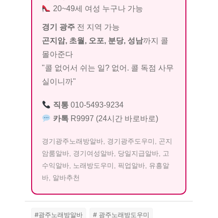
20~49세 여성 누구나 가능
경기 광주
전 지역 가능
곤지암, 초월, 오포, 분당, 성남
까지 콜
몰아준다
"콜 없어서 쉬는 일? 없어. 콜 독점 사무
실이니까"
직통
010-5493-9234
카톡
R9997 (24시간 바로바로)
경기광주노래방알바, 경기광주도우미, 곤지
암룸알바, 경기여성알바, 당일지급알바, 고
수익알바, 노래방도우미, 픽업알바, 유흥알
바, 알바추천
#광주노래방알바
# 광주노래방도우미