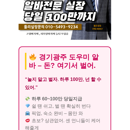
경기광주 도우미 알
바 – 돈? 여기서 벌어.
“놀지 말고 벌자. 하루 100만, 넌 할 수
있어.”
하루 60~100만 당일지급
쉴 땐 쉬고, 벌 땐 확실히 번다
픽업, 숙소 완비 – 몸만 와
초보? 상관없어. 센 언니들이 케어
해줄게