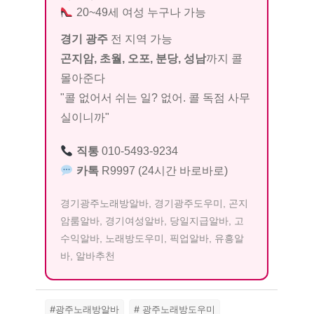
20~49세 여성 누구나 가능
경기 광주
전 지역 가능
곤지암, 초월, 오포, 분당, 성남
까지 콜
몰아준다
"콜 없어서 쉬는 일? 없어. 콜 독점 사무
실이니까"
직통
010-5493-9234
카톡
R9997 (24시간 바로바로)
경기광주노래방알바, 경기광주도우미, 곤지
암룸알바, 경기여성알바, 당일지급알바, 고
수익알바, 노래방도우미, 픽업알바, 유흥알
바, 알바추천
#광주노래방알바
# 광주노래방도우미