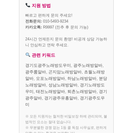
지원 방법
빠르고 편하게 문의 주세요!
전화문의:
010-5493-9234
카카오톡:
R9997
(친추 후 문의 가능)
24시간 언제든지 문의 환영! 비공개 상담 가능하
니 안심하고 연락 주세요.
관련 키워드
경기도광주노래방도우미, 광주노래방알바,
광주룸알바, 곤지암노래방알바, 초월노래방
알바, 오포노래방알바, 하남노래방알바, 분당
노래방알바, 성남노래방알바, 경기노래방도
우미, 태전노래방알바, 퇴촌노래방알바, 경기
광주알바, 경기광주유흥알바, 경기광주도우
미
※ 모든 지원자는 철저한 비밀보장 하에 관리되며, 불
법적인 요소는 절대 없습니다.
※ 무분별한 경쟁 없는 1등 콜 독점 사무실로, 편하게