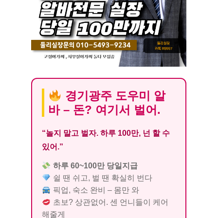
경기광주 도우미 알
바 – 돈? 여기서 벌어.
“놀지 말고 벌자. 하루 100만, 넌 할 수
있어.”
하루 60~100만 당일지급
쉴 땐 쉬고, 벌 땐 확실히 번다
픽업, 숙소 완비 – 몸만 와
초보? 상관없어. 센 언니들이 케어
해줄게