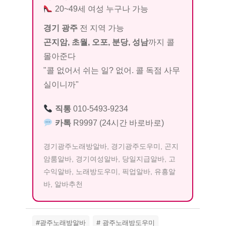
20~49세 여성 누구나 가능
경기 광주
전 지역 가능
곤지암, 초월, 오포, 분당, 성남
까지 콜
몰아준다
"콜 없어서 쉬는 일? 없어. 콜 독점 사무
실이니까"
직통
010-5493-9234
카톡
R9997 (24시간 바로바로)
경기광주노래방알바, 경기광주도우미, 곤지
암룸알바, 경기여성알바, 당일지급알바, 고
수익알바, 노래방도우미, 픽업알바, 유흥알
바, 알바추천
#광주노래방알바
# 광주노래방도우미