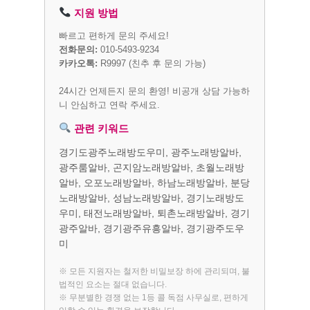
지원 방법
빠르고 편하게 문의 주세요!
전화문의:
010-5493-9234
카카오톡:
R9997
(친추 후 문의 가능)
24시간 언제든지 문의 환영! 비공개 상담 가능하
니 안심하고 연락 주세요.
관련 키워드
경기도광주노래방도우미, 광주노래방알바,
광주룸알바, 곤지암노래방알바, 초월노래방
알바, 오포노래방알바, 하남노래방알바, 분당
노래방알바, 성남노래방알바, 경기노래방도
우미, 태전노래방알바, 퇴촌노래방알바, 경기
광주알바, 경기광주유흥알바, 경기광주도우
미
※ 모든 지원자는 철저한 비밀보장 하에 관리되며, 불
법적인 요소는 절대 없습니다.
※ 무분별한 경쟁 없는 1등 콜 독점 사무실로, 편하게