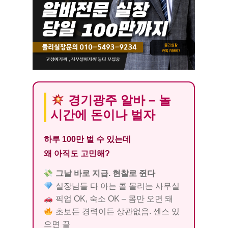
경기광주 알바 – 놀
시간에 돈이나 벌자
하루 100만 벌 수 있는데
왜 아직도 고민해?
그날 바로 지급. 현찰로 쥔다
실장님들 다 아는 콜 몰리는 사무실
픽업 OK, 숙소 OK – 몸만 오면 돼
초보든 경력이든 상관없음. 센스 있
으면 끝