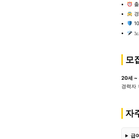
출
경
1
노
모
20세 ~
경력자 
자주
급