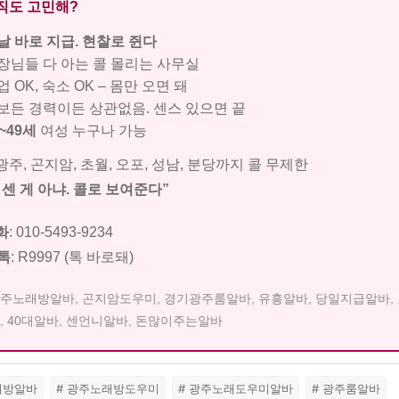
직도 고민해?
날 바로 지급. 현찰로 쥔다
장님들 다 아는 콜 몰리는 사무실
 OK, 숙소 OK – 몸만 오면 돼
보든 경력이든 상관없음. 센스 있으면 끝
0~49세
여성 누구나 가능
광주, 곤지암, 초월, 오포, 성남, 분당까지 콜 무제한
 센 게 아냐. 콜로 보여준다”
화
:
010-5493-9234
톡
:
R9997
(톡 바로돼)
주노래방알바, 곤지암도우미, 경기광주룸알바, 유흥알바, 당일지급알바,
, 40대알바, 센언니알바, 돈많이주는알바
래방알바
# 광주노래방도우미
# 광주노래도우미알바
# 광주룸알바