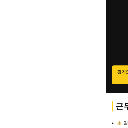
경기
근무
일