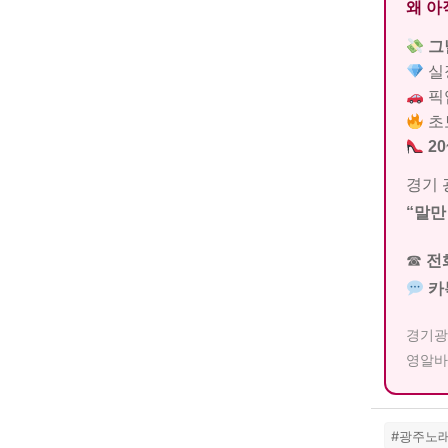
왜 아
그
실
픽업
초
2
경기 
“말만
☎
전
카
경기광
영알바
#광주노