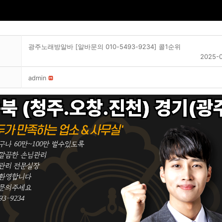
광주노래방알바 [알바문의 010-5493-9234] 콜1순위
2025-0
admin