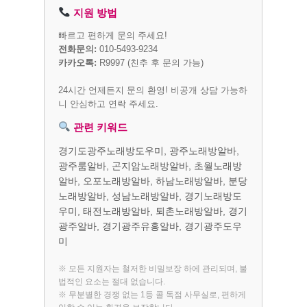
지원 방법
빠르고 편하게 문의 주세요!
전화문의:
010-5493-9234
카카오톡:
R9997
(친추 후 문의 가능)
24시간 언제든지 문의 환영! 비공개 상담 가능하
니 안심하고 연락 주세요.
관련 키워드
경기도광주노래방도우미, 광주노래방알바,
광주룸알바, 곤지암노래방알바, 초월노래방
알바, 오포노래방알바, 하남노래방알바, 분당
노래방알바, 성남노래방알바, 경기노래방도
우미, 태전노래방알바, 퇴촌노래방알바, 경기
광주알바, 경기광주유흥알바, 경기광주도우
미
※ 모든 지원자는 철저한 비밀보장 하에 관리되며, 불
법적인 요소는 절대 없습니다.
※ 무분별한 경쟁 없는 1등 콜 독점 사무실로, 편하게