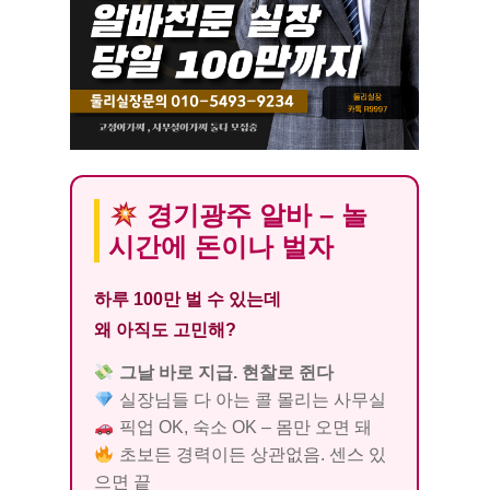
경기광주 알바 – 놀
시간에 돈이나 벌자
하루 100만 벌 수 있는데
왜 아직도 고민해?
그날 바로 지급. 현찰로 쥔다
실장님들 다 아는 콜 몰리는 사무실
픽업 OK, 숙소 OK – 몸만 오면 돼
초보든 경력이든 상관없음. 센스 있
으면 끝