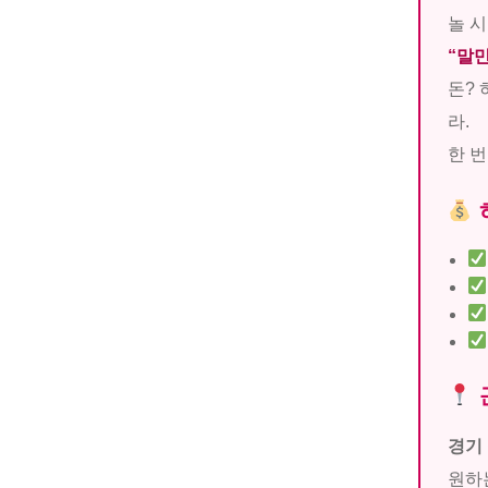
놀 시
“말만
돈? 
라.
한 번
경기
원하는