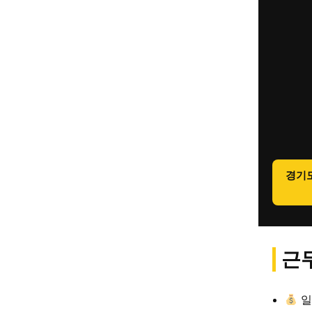
경기
근무
일