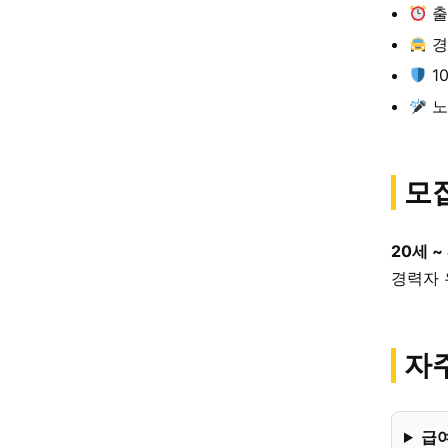
출
경
1
노
모
20세 ~
경력자 
자주
급