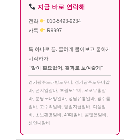
지금 바로 연락해
전화
010-5493-9234
카톡
R9997
톡 하나로 끝. 쿨하게 물어보고 쿨하게
시작하자.
“말이 필요없어. 결과로 보여줄게”
경기광주노래방도우미, 경기광주도우미알
바, 곤지암알바, 초월도우미, 오포유흥알
바, 분당노래방알바, 성남유흥알바, 광주룸
알바, 고수익알바, 당일지급알바, 여성알
바, 초보환영알바, 40대알바, 콜많은알바,
센언니알바