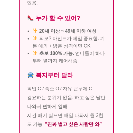
있음.
누가 할 수 있어?
20세 이상 ~ 49세 이하 여성
외모? 마인드가 제일 중요함. 기
본 예의 + 밝은 성격이면 OK
초보 100% 가능
. 언니들이 하나
부터 열까지 케어해줌
복지부터 달라
픽업 O / 숙소 O / 자유 근무제 O
강요하는 분위기 없음. 하고 싶은 날만
나와서 편하게 일해.
시간 빼기 싫으면 매일 나와서 월 2천
도 가능.
“진짜 벌고 싶은 사람만 와”