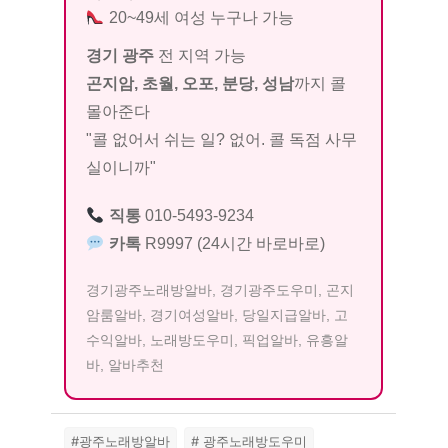
20~49세 여성 누구나 가능
경기 광주
전 지역 가능
곤지암, 초월, 오포, 분당, 성남
까지 콜
몰아준다
"콜 없어서 쉬는 일? 없어. 콜 독점 사무
실이니까"
직통
010-5493-9234
카톡
R9997 (24시간 바로바로)
경기광주노래방알바, 경기광주도우미, 곤지
암룸알바, 경기여성알바, 당일지급알바, 고
수익알바, 노래방도우미, 픽업알바, 유흥알
바, 알바추천
#광주노래방알바
# 광주노래방도우미