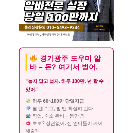
경기광주 도우미 알
바 – 돈? 여기서 벌어.
“놀지 말고 벌자. 하루 100만, 넌 할 수
있어.”
하루 60~100만 당일지급
쉴 땐 쉬고, 벌 땐 확실히 번다
픽업, 숙소 완비 – 몸만 와
초보? 상관없어. 센 언니들이 케어
해줄게