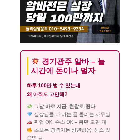
경기광주 알바 – 놀
시간에 돈이나 벌자
하루 100만 벌 수 있는데
왜 아직도 고민해?
그날 바로 지급. 현찰로 쥔다
실장님들 다 아는 콜 몰리는 사무실
픽업 OK, 숙소 OK – 몸만 오면 돼
초보든 경력이든 상관없음. 센스 있
으면 끝