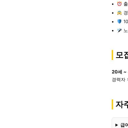
출
경
1
노
모
20세 ~
경력자 
자주
급