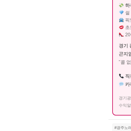
하
쉴 
픽업
초
20
경기 
곤지암
"콜 
직
카
경기광
수익알
#광주노