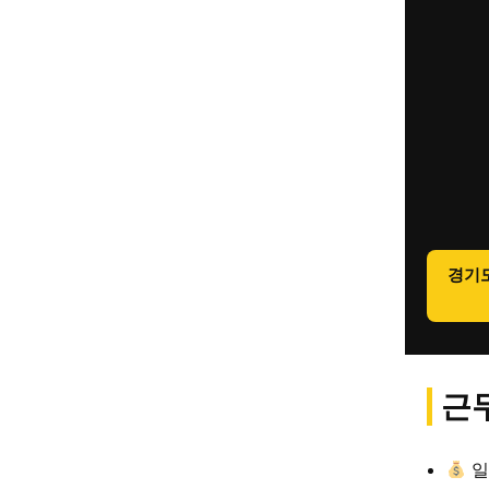
경기
근무
일