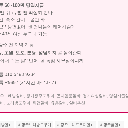
루 60~100만 당일지급
땐 쉬고, 벌 땐 확실히 번다
, 숙소 완비 – 몸만 와
보? 상관없어. 센 언니들이 케어해줄게
~49세 여성 누구나 가능
광주
전 지역 가능
, 초월, 오포, 분당, 성남
까지 콜 몰아준다
없어서 쉬는 일? 없어. 콜 독점 사무실이니까"
통
010-5493-9234
톡
R9997 (24시간 바로바로)
주노래방알바, 경기광주도우미, 곤지암룸알바, 경기여성알바, 당일지급알
바, 노래방도우미, 픽업알바, 유흥알바, 알바추천
래방알바
# 광주노래방도우미
# 광주노래도우미알바
# 광주룸알바