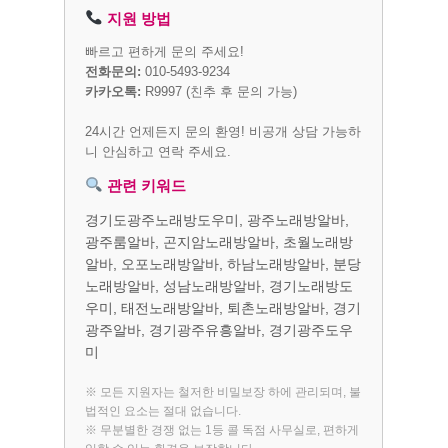
지원 방법
빠르고 편하게 문의 주세요!
전화문의:
010-5493-9234
카카오톡:
R9997
(친추 후 문의 가능)
24시간 언제든지 문의 환영! 비공개 상담 가능하
니 안심하고 연락 주세요.
관련 키워드
경기도광주노래방도우미, 광주노래방알바,
광주룸알바, 곤지암노래방알바, 초월노래방
알바, 오포노래방알바, 하남노래방알바, 분당
노래방알바, 성남노래방알바, 경기노래방도
우미, 태전노래방알바, 퇴촌노래방알바, 경기
광주알바, 경기광주유흥알바, 경기광주도우
미
※ 모든 지원자는 철저한 비밀보장 하에 관리되며, 불
법적인 요소는 절대 없습니다.
※ 무분별한 경쟁 없는 1등 콜 독점 사무실로, 편하게