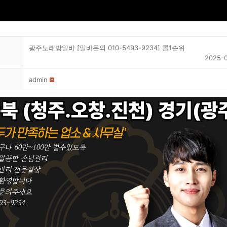
광주노래방알바 [알바문의 010-5493-9234] 콜1순위
2025-0
admin