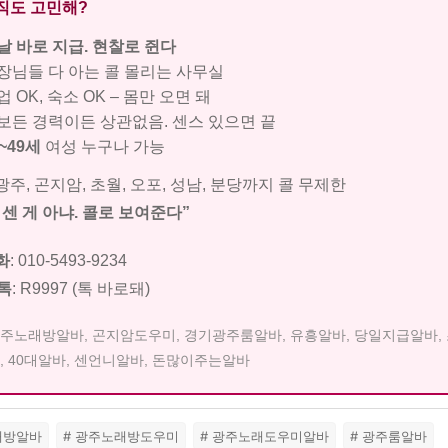
직도 고민해?
날 바로 지급. 현찰로 쥔다
장님들 다 아는 콜 몰리는 사무실
 OK, 숙소 OK – 몸만 오면 돼
보든 경력이든 상관없음. 센스 있으면 끝
0~49세
여성 누구나 가능
광주, 곤지암, 초월, 오포, 성남, 분당까지 콜 무제한
 센 게 아냐. 콜로 보여준다”
화
:
010-5493-9234
톡
:
R9997
(톡 바로돼)
주노래방알바, 곤지암도우미, 경기광주룸알바, 유흥알바, 당일지급알바,
, 40대알바, 센언니알바, 돈많이주는알바
래방알바
# 광주노래방도우미
# 광주노래도우미알바
# 광주룸알바