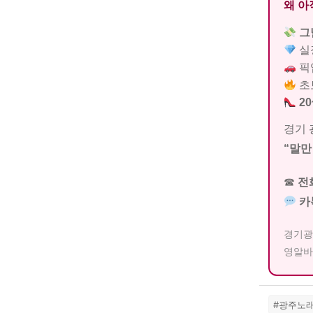
왜 아
그
실
픽업
초
2
경기 
“말만
☎
전
카
경기광
영알바
#광주노