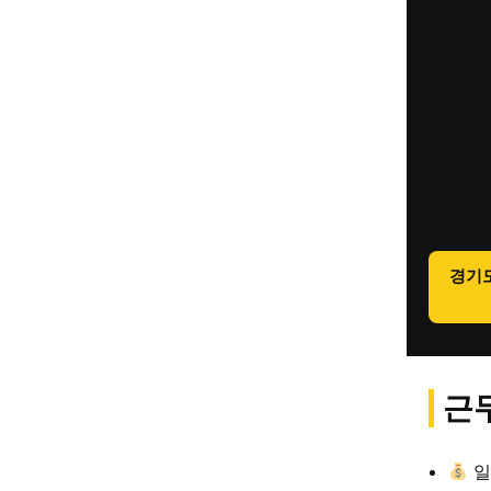
경기
근무
일