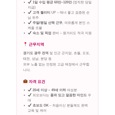
1일 수입 평균 60만~120만
(정직한 당일
지급)
고객 퀄리티
UP – 매너 좋고 검증된 손
님 위주
주말/평일 선택 근무
, 여유롭게 본인 스
케줄 조율
숙소 및 픽업
완비 – 원거리도 적극 지원
근무지역
경기도 광주 전역
및 인근 곤지암, 초월, 오포,
태전, 성남, 분당 등
외부 노출 없는 안정된 고급 매장에서 근무합
니다.
자격 요건
20세 이상 ~ 49세 이하
여성분
외모보다는
품위 있고 깔끔한 마인드
우
대
초보도 OK
– 처음이신 분들께도 완벽
교육 및 케어