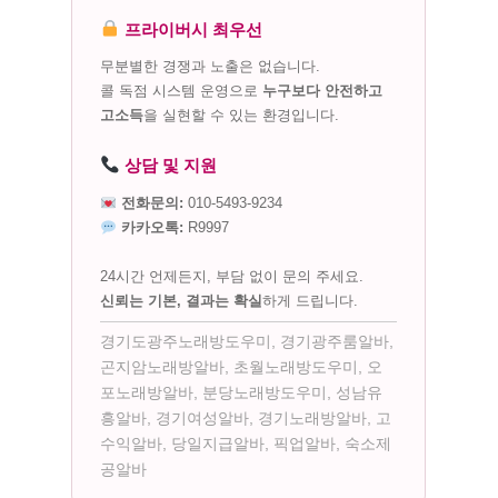
프라이버시 최우선
무분별한 경쟁과 노출은 없습니다.
콜 독점 시스템 운영으로
누구보다 안전하고
고소득
을 실현할 수 있는 환경입니다.
상담 및 지원
전화문의:
010-5493-9234
카카오톡:
R9997
24시간 언제든지, 부담 없이 문의 주세요.
신뢰는 기본, 결과는 확실
하게 드립니다.
경기도광주노래방도우미, 경기광주룸알바,
곤지암노래방알바, 초월노래방도우미, 오
포노래방알바, 분당노래방도우미, 성남유
흥알바, 경기여성알바, 경기노래방알바, 고
수익알바, 당일지급알바, 픽업알바, 숙소제
공알바