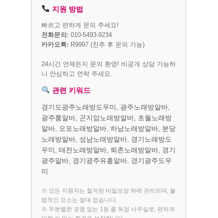
지원 방법
빠르고 편하게 문의 주세요!
전화문의:
010-5493-9234
카카오톡:
R9997
(친추 후 문의 가능)
24시간 언제든지 문의 환영! 비공개 상담 가능하
니 안심하고 연락 주세요.
관련 키워드
경기도광주노래방도우미, 광주노래방알바,
광주룸알바, 곤지암노래방알바, 초월노래방
알바, 오포노래방알바, 하남노래방알바, 분당
노래방알바, 성남노래방알바, 경기노래방도
우미, 태전노래방알바, 퇴촌노래방알바, 경기
광주알바, 경기광주유흥알바, 경기광주도우
미
※ 모든 지원자는 철저한 비밀보장 하에 관리되며, 불
법적인 요소는 절대 없습니다.
※ 무분별한 경쟁 없는 1등 콜 독점 사무실로, 편하게