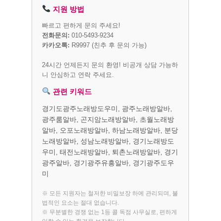
지원 방법
빠르고 편하게 문의 주세요!
전화문의:
010-5493-9234
카카오톡:
R9997
(친추 후 문의 가능)
24시간 언제든지 문의 환영! 비공개 상담 가능하
니 안심하고 연락 주세요.
관련 키워드
경기도광주노래방도우미, 광주노래방알바,
광주룸알바, 곤지암노래방알바, 초월노래방
알바, 오포노래방알바, 하남노래방알바, 분당
노래방알바, 성남노래방알바, 경기노래방도
우미, 태전노래방알바, 퇴촌노래방알바, 경기
광주알바, 경기광주유흥알바, 경기광주도우
미
※ 모든 지원자는 철저한 비밀보장 하에 관리되며, 불
법적인 요소는 절대 없습니다.
※ 무분별한 경쟁 없는 1등 콜 독점 사무실로, 편하게