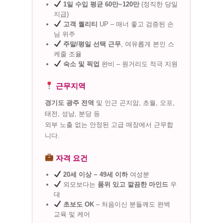
1일 수입 평균 60만~120만
(정직한 당일
지급)
고객 퀄리티
UP – 매너 좋고 검증된 손
님 위주
주말/평일 선택 근무
, 여유롭게 본인 스
케줄 조율
숙소 및 픽업
완비 – 원거리도 적극 지원
근무지역
경기도 광주 전역
및 인근 곤지암, 초월, 오포,
태전, 성남, 분당 등
외부 노출 없는 안정된 고급 매장에서 근무합
니다.
자격 요건
20세 이상 ~ 49세 이하
여성분
외모보다는
품위 있고 깔끔한 마인드
우
대
초보도 OK
– 처음이신 분들께도 완벽
교육 및 케어