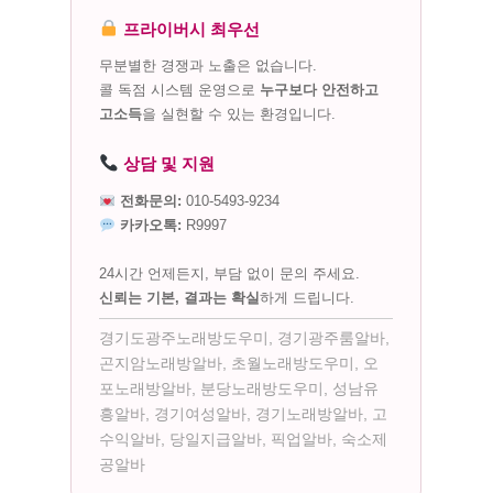
프라이버시 최우선
무분별한 경쟁과 노출은 없습니다.
콜 독점 시스템 운영으로
누구보다 안전하고
고소득
을 실현할 수 있는 환경입니다.
상담 및 지원
전화문의:
010-5493-9234
카카오톡:
R9997
24시간 언제든지, 부담 없이 문의 주세요.
신뢰는 기본, 결과는 확실
하게 드립니다.
경기도광주노래방도우미, 경기광주룸알바,
곤지암노래방알바, 초월노래방도우미, 오
포노래방알바, 분당노래방도우미, 성남유
흥알바, 경기여성알바, 경기노래방알바, 고
수익알바, 당일지급알바, 픽업알바, 숙소제
공알바