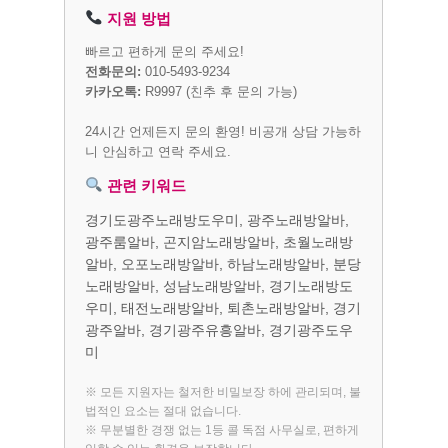
지원 방법
빠르고 편하게 문의 주세요!
전화문의:
010-5493-9234
카카오톡:
R9997
(친추 후 문의 가능)
24시간 언제든지 문의 환영! 비공개 상담 가능하
니 안심하고 연락 주세요.
관련 키워드
경기도광주노래방도우미, 광주노래방알바,
광주룸알바, 곤지암노래방알바, 초월노래방
알바, 오포노래방알바, 하남노래방알바, 분당
노래방알바, 성남노래방알바, 경기노래방도
우미, 태전노래방알바, 퇴촌노래방알바, 경기
광주알바, 경기광주유흥알바, 경기광주도우
미
※ 모든 지원자는 철저한 비밀보장 하에 관리되며, 불
법적인 요소는 절대 없습니다.
※ 무분별한 경쟁 없는 1등 콜 독점 사무실로, 편하게