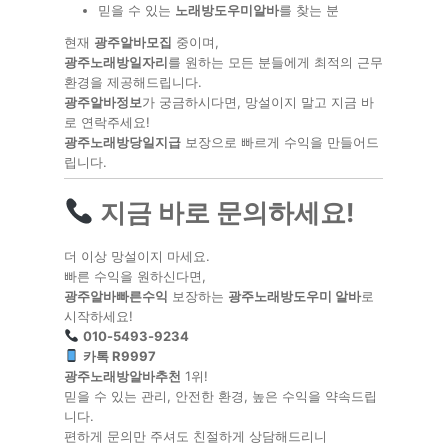
믿을 수 있는
노래방도우미알바
를 찾는 분
현재
광주알바모집
중이며,
광주노래방일자리
를 원하는 모든 분들에게 최적의 근무
환경을 제공해드립니다.
광주알바정보
가 궁금하시다면, 망설이지 말고 지금 바
로 연락주세요!
광주노래방당일지급
보장으로 빠르게 수익을 만들어드
립니다.
지금 바로 문의하세요!
더 이상 망설이지 마세요.
빠른 수익을 원하신다면,
광주알바빠른수익
보장하는
광주노래방도우미 알바
로
시작하세요!
010-5493-9234
카톡 R9997
광주노래방알바추천
1위!
믿을 수 있는 관리, 안전한 환경, 높은 수익을 약속드립
니다.
편하게 문의만 주셔도 친절하게 상담해드리니