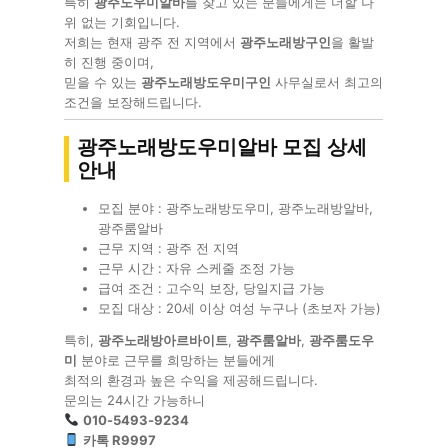
특히
광주도우미알바
를 찾고 있는 분들에게는 더할 나
위 없는 기회입니다.
저희는 현재 광주 전 지역에서
광주노래방구인
을 활발
히 진행 중이며,
믿을 수 있는
광주노래방도우미구인
사무실로서 최고의
조건을 보장해드립니다.
광주노래방도우미알바 모집 상세
안내
모집 분야 : 광주노래방도우미, 광주노래방알바,
광주룸알바
근무 지역 : 광주 전 지역
근무 시간 : 자유 스케줄 조정 가능
급여 조건 : 고수익 보장, 당일지급 가능
모집 대상 : 20세 이상 여성 누구나 (초보자 가능)
특히,
광주노래방아르바이트
,
광주룸알바
,
광주룸도우
미
분야로 근무를 희망하는 분들에게
최적의 환경과 높은 수익을 제공해드립니다.
문의는 24시간 가능하니
010-5493-9234
카톡 R9997