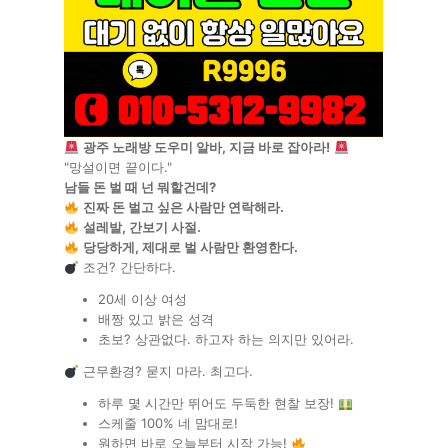
광주 노래방 도우미 알바, 지금 바로 잡아라!
"망설이면 끝이다."
남들 돈 벌 때 넌 뭐할건데?
진짜 돈 벌고 싶은 사람만 연락해라.
설레발, 간보기 사절.
당당하게, 제대로 벌 사람만 환영한다.
조건? 간단하다.
20세 이상 여성
배짱 있고 밝은 성격
초보? 상관없다. 하고자 하는 의지만 있어라.
근무환경? 묻지 마라. 최고다.
하루 몇 시간만 뛰어도 두둑한 현찰 보장!
스케줄 100% 네 맘대로!
원하면 바로 오늘부터 시작 가능!